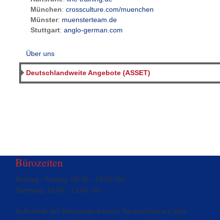
München
:
crossculture.com/muenchen
Münster
:
muensterteam.de
Stuttgart
:
anglo-german.com
Über uns
Deutschlandweite Angebote (ASSET)
Bürozeiten
Montag - Freitag: 08.30 - 19.00 Uhr
Samstag: 10.00 - 13.00 Uhr
Außerhalb der Bürozeiten können Nachrichten auf dem