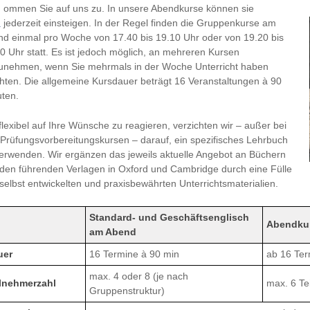
K
ommen Sie auf uns zu. In unsere Abendkurse können sie
jederzeit einsteigen. In der Regel finden die Gruppenkurse am
d einmal pro Woche von 17.40 bis 19.10 Uhr oder von 19.20 bis
0 Uhr statt. Es ist jedoch möglich, an mehreren Kursen
zunehmen, wenn Sie mehrmals in der Woche Unterricht haben
ten. Die allgemeine Kursdauer beträgt 16 Veranstaltungen à 90
ten.
lexibel auf Ihre Wünsche zu reagieren, verzichten wir – außer bei
Prüfungsvorbereitungskursen – darauf, ein spezifisches Lehrbuch
erwenden. Wir ergänzen das jeweils aktuelle Angebot an Büchern
den führenden Verlagen in Oxford und Cambridge durch eine Fülle
selbst entwickelten und praxisbewährten Unterrichtsmaterialien.
Standard- und Geschäftsenglisch
Abendkur
am Abend
uer
16 Termine à 90 min
ab 16 Ter
max. 4 oder 8 (je nach
ilnehmerzahl
max. 6 Te
Gruppenstruktur)