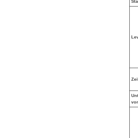
Sta
Le
Zei
Unt
vo