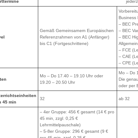
rttermine
jederz
Vorbereit
Business 
– BEC Pre
Gemäß Gemeinsamem Europäischen
– BEC Van
vel
Referenzrahmen von A1 (Anfänger)
– BEC Hig
bis C1 (Fortgeschrittene)
Allgemein
– FCE (Le
– CAE (Le
– CPE (Le
Mo – Do 1
Mo – Do 17.40 – 19.10 Uhr oder
ten
Die genau
19.20 – 20.50 Uhr
oder per 
errichtseinheiten
32
ab 32
n 45 min
– 4er Gruppe: 456 € gesamt (14 € pro
45 min, zzgl. 0,25 €
Lehrmittelpauschale)
– 5-8er Gruppe: 296 € gesamt (9 €
pro 45 min, zzgl. 0,25 €