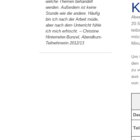
welche Themen behandelt
werden. Außerdem ist keine
Stunde wie die andere. Häufig
Aben
bin ich nach der Arbeit müde,
20.5
aber nach dem Unterricht fühle
teil
ich mich erfrischt. – Christine
möch
Hinterreiter-Bunzel, Abendkurs-
Teilnehmerin 2012/13
Minu
Um f
den 
zu v
aus 
von 
Da
Te