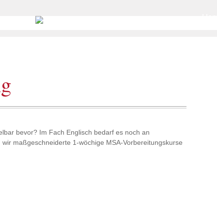
Go to
Ho
ng
telbar bevor? Im Fach Englisch bedarf es noch an
en wir maßgeschneiderte 1-wöchige MSA-Vorbereitungskurse