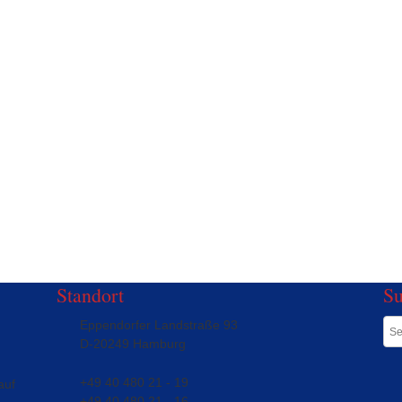
Standort
S
Eppendorfer Landstraße 93
D-20249 Hamburg
+49 40 480 21 - 19
auf
+49 40 480 21 - 16