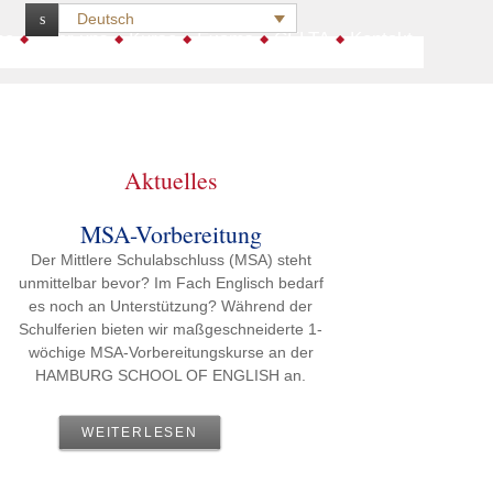
Deutsch
:
me
Über uns
Kurse
Exams
CELTA
Kontakt
Aktuelles
MSA-Vorbereitung
Der Mittlere Schulabschluss (MSA) steht
unmittelbar bevor? Im Fach Englisch bedarf
es noch an Unterstützung? Während der
Schulferien bieten wir maßgeschneiderte 1-
wöchige MSA-Vorbereitungskurse an der
HAMBURG SCHOOL OF ENGLISH an.
WEITERLESEN